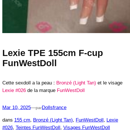
Lexie TPE 155cm F-cup
FunWestDoll
Cette sexdoll a la peau :
Bronzé (Light Tan)
et le visage
Lexie #026
de la marque
FunWestDoll
Mar 10, 2025
—
Dollsfrance
par
dans
155 cm
, 
Bronzé (Light Tan)
, 
FunWestDoll
, 
Lexie
#026
, 
Teintes FunWestDoll
, 
Visages FunWestDoll