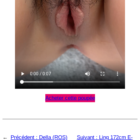
Acheter cette poupée
←
Précédent :
Della (ROS)
Suivant :
Ling 172cm E-