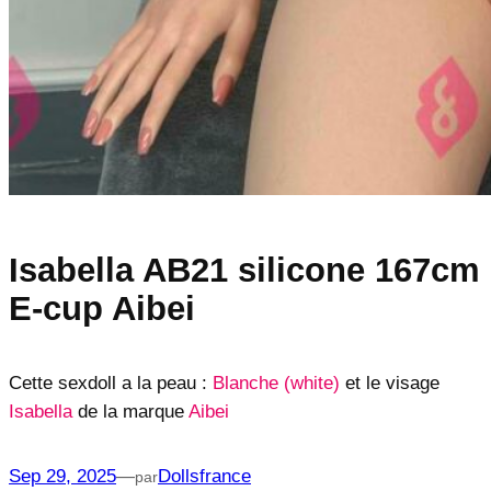
Isabella AB21 silicone 167cm
E-cup Aibei
Cette sexdoll a la peau :
Blanche (white)
et le visage
Isabella
de la marque
Aibei
Sep 29, 2025
—
Dollsfrance
par