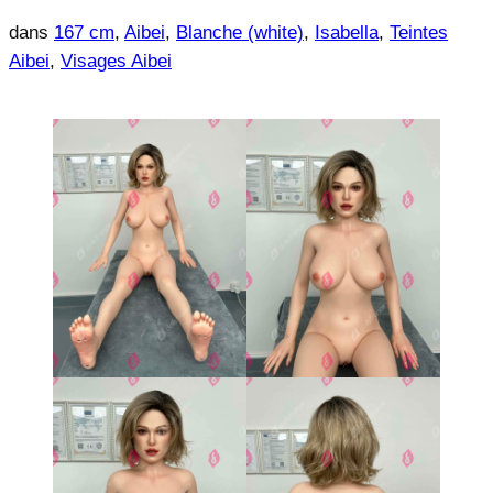
dans
167 cm
, 
Aibei
, 
Blanche (white)
, 
Isabella
, 
Teintes
Aibei
, 
Visages Aibei