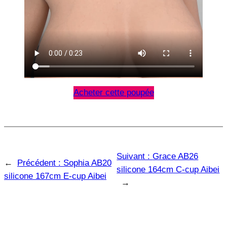
Acheter cette poupée
Suivant :
Grace AB26
←
Précédent :
Sophia AB20
silicone 164cm C-cup Aibei
silicone 167cm E-cup Aibei
→